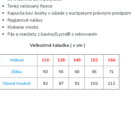
Tenký nečesaný fleece
Kapucňa bez šnúrky v súlade s európskymi právnymi predpism
Raglanové rukávy
Klokanie vrecko
Pás a manžety z bavlny//Lycra® s rebrovaním
Veľkostná tabuľka ( v cm )
116
128
140
152
164
Veľkosť
50
55
60
65
71
Dĺžka
82
87
92
102
112
Obvod hrudník