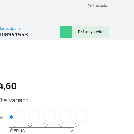
Prihlásenie
cka podpora:
Nákupný
Prázdny košík
908951553
košík
4,60
tková
te variant
sť