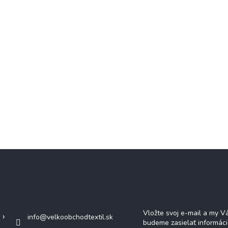
Kontakt
Odoberať newsl
Vložte svoj e-mail a my 
info
@
velkoobchodtextil.sk
budeme zasielať informác