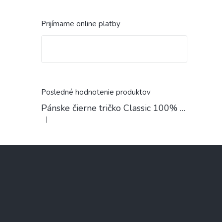
Prijímame online platby
Posledné hodnotenie produktov
Pánske čierne tričko Classic 100% Bavlna
|
Hodnotenie produktu je 4 z 5 hviezdičiek.
Z
á
p
ä
t
i
e