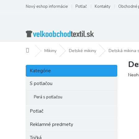
Prejsť
Nový eshop informácie
Potlač
Kontakty
Obchodné 
na
obsah
Domov
Mikiny
Detské mikiny
Detská mikina 
De
B
Preskočiť
o
Kategórie
kategórie
Priem
Neoh
č
hodno
n
S potlačou
produ
ý
je
p
Perá s potlačou
0,0
a
z
5
n
Potlač
hviezd
e
l
Reklamné predmety
Tričká