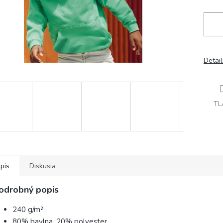
Detai
TL
pis
Diskusia
odrobný popis
240 g/m²
80% bavlna, 20% polyester