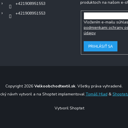
produktoch na našom e-s
+421908951553
+421908951553
Vložením e-mailu súhlas
podmienkami ochrany o
údajov
PRIHLÁSIŤ SA
Copyright 2026
Velkoobchodtextil.sk
. Všetky práva vyhradené.
ický návrh vytvoril a na Shoptet implementoval
Tomáš Hlad
&
Shoptet
Vytvoril Shoptet