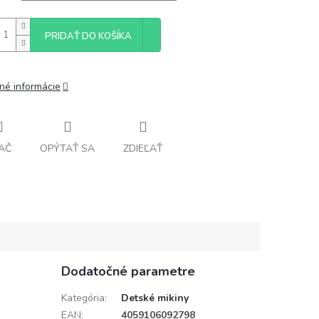
PRIDAŤ DO KOŠÍKA
lné informácie
AČ
OPÝTAŤ SA
ZDIEĽAŤ
Dodatočné parametre
Kategória
:
Detské mikiny
EAN
:
4059106092798