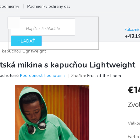
podmienky
Podmienky ochrany osobných údajov
Zákazní
+421
HĽADAŤ
s kapucňou Lightweight
tská mikina s kapucňou Lightweight
erné
odnotené
Podrobnosti hodnotenia
Značka:
Fruit of the Loom
tenie
€1
ktu
Jedno
Zvoľ
cena:
ičiek.
Veľko
Farba