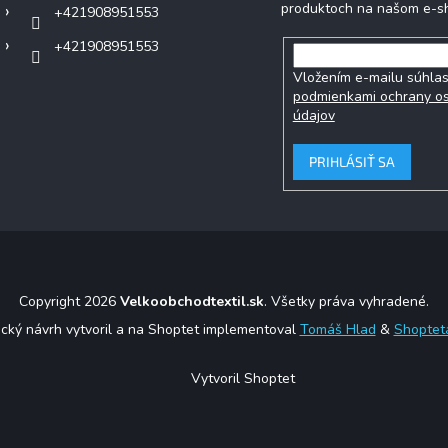
produktoch na našom e-s
+421908951553
+421908951553
Vložením e-mailu súhlas
podmienkami ochrany o
údajov
PRIHLÁSIŤ SA
Copyright 2026
Velkoobchodtextil.sk
. Všetky práva vyhradené.
ický návrh vytvoril a na Shoptet implementoval
Tomáš Hlad
&
Shoptet
Vytvoril Shoptet