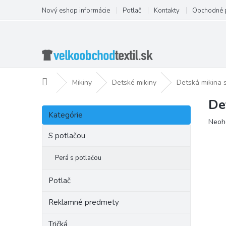
Prejsť
Nový eshop informácie
Potlač
Kontakty
Obchodné 
na
obsah
Domov
Mikiny
Detské mikiny
Detská mikina 
De
B
Preskočiť
o
Kategórie
kategórie
Priem
Neoh
č
hodno
n
S potlačou
produ
ý
je
p
Perá s potlačou
0,0
a
z
5
n
Potlač
hviezd
e
l
Reklamné predmety
Tričká