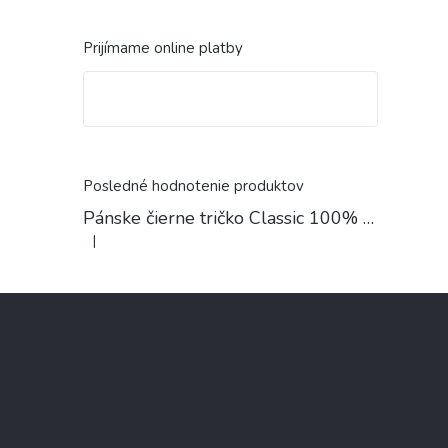
Prijímame online platby
Posledné hodnotenie produktov
Pánske čierne tričko Classic 100% Bavlna
|
Hodnotenie produktu je 4 z 5 hviezdičiek.
Z
á
p
ä
t
i
e