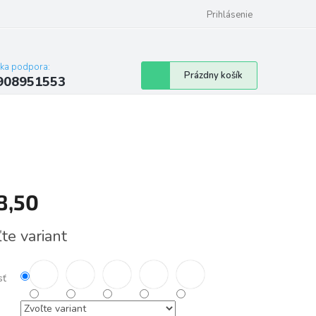
Prihlásenie
cka podpora:
Nákupný
Prázdny košík
908951553
košík
8,50
tková
te variant
sť