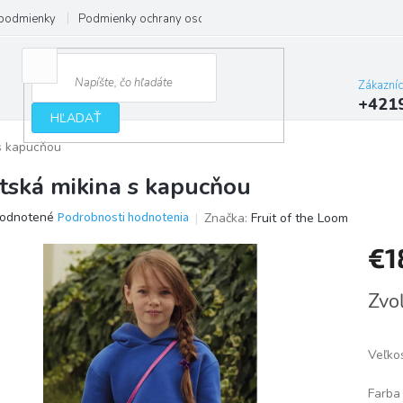
podmienky
Podmienky ochrany osobných údajov
Zákazní
+421
HĽADAŤ
s kapucňou
tská mikina s kapucňou
erné
odnotené
Podrobnosti hodnotenia
Značka:
Fruit of the Loom
tenie
€1
ktu
Jedno
Zvoľ
cena:
ičiek.
Veľko
Farba