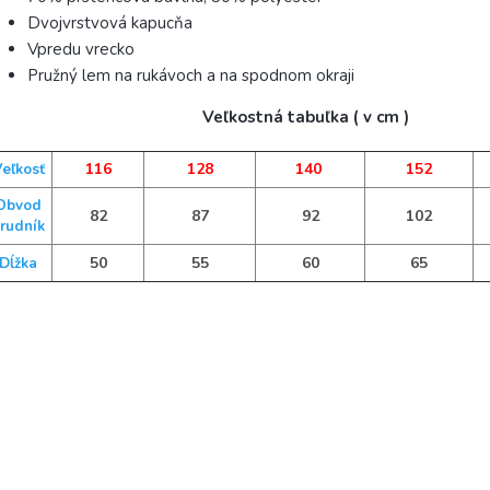
Dvojvrstvová kapucňa
Vpredu vrecko
Pružný lem na rukávoch a na spodnom okraji
Veľkostná tabuľka ( v cm )
116
128
140
152
eľkosť
Obvod
82
87
92
102
rudník
50
55
60
65
Dĺžka