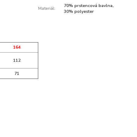
70% prstencová bavlna,
Materiál
:
30% polyester
164
112
71