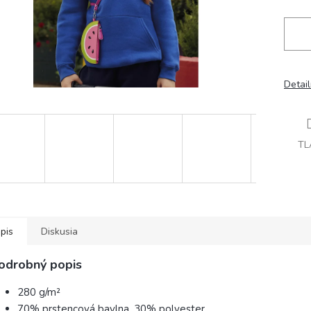
Detai
TL
pis
Diskusia
odrobný popis
280 g/m²
70% prstencová bavlna, 30% polyester