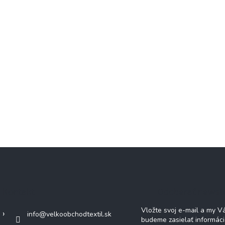
Kontakt
Odoberať newsl
Vložte svoj e-mail a my 
info
@
velkoobchodtextil.sk
budeme zasielať informác