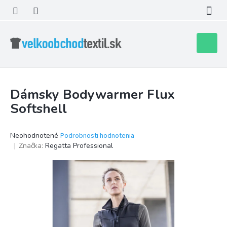
Prejsť
na
obsah
Nákupn
košík
Dámsky Bodywarmer Flux
Softshell
Priemerné
Neohodnotené
Podrobnosti hodnotenia
hodnotenie
Značka:
Regatta Professional
produktu
je
0,0
z
5
hviezdičiek.