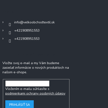
p
ä
Kontakt
t
i
info
@
velkoobchodtextil.sk
e
+421908951553
+421908951553
Odoberať newsletter
Vložte svoj e-mail a my Vám budeme
zasielať informácie o nových produktoch na
našom e-shope.
Vložením e-mailu súhlasíte s
podmienkami ochrany osobných údajov
PRIHLÁSIŤ SA