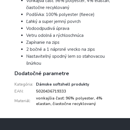
Vonkajšia časť: 96% polyester, 4% elastan,
čiastočne recyklovaný
Podšívka: 100% polyester (fleece)
Ľahký a super jemný povrch
Vodoodpudivá úprava
Vetru odolná a rýchloschnúca
Zapínanie na zips
2 bočné a 1 náprsné vrecko na zips
Nastaviteľný spodný lem so sťahovacou
šnúrkou
Dodatočné parametre
Kategória
:
Dámske softshell produkty
EAN
:
5020436719333
vonkajšia časť: 96% polyester, 4%
Materiál
:
elastan, čiastočne recyklovaný
Z
á