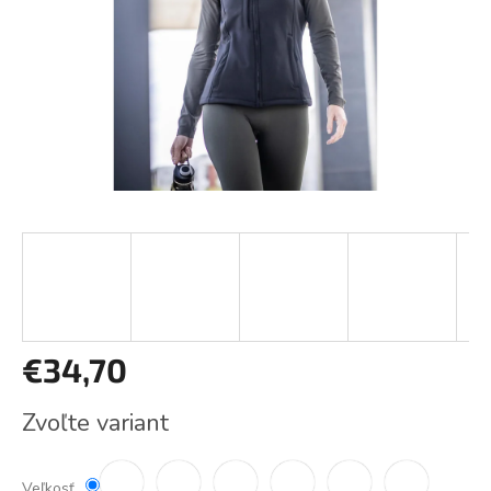
€34,70
Jednotková
Zvoľte variant
cena:
Veľkosť