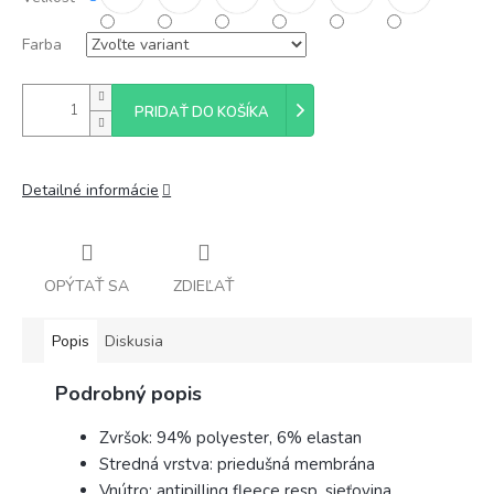
Farba
PRIDAŤ DO KOŠÍKA
Detailné informácie
OPÝTAŤ SA
ZDIEĽAŤ
Popis
Diskusia
Podrobný popis
Zvršok: 94% polyester, 6% elastan
Stredná vrstva: priedušná membrána
Vnútro: antipilling fleece resp. sieťovina