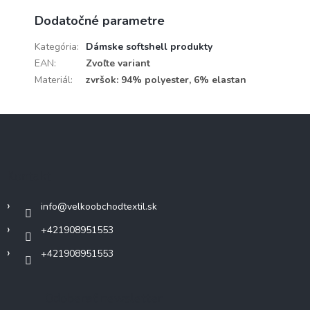
Dodatočné parametre
Kategória
:
Dámske softshell produkty
EAN
:
Zvoľte variant
Materiál
:
zvršok: 94% polyester, 6% elastan
Z
á
p
ä
Kontakt
t
i
info
@
velkoobchodtextil.sk
e
+421908951553
+421908951553
Odoberať newsletter