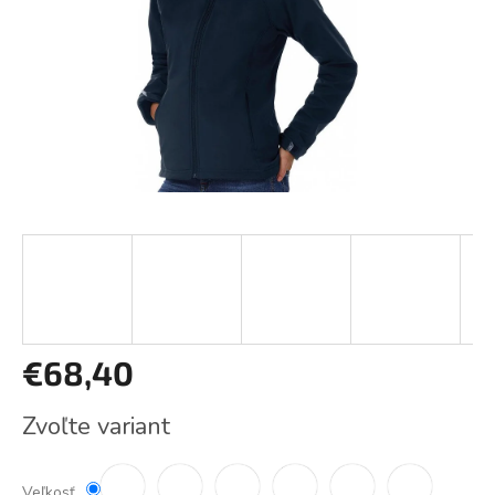
€68,40
Jednotková
Zvoľte variant
cena:
Veľkosť