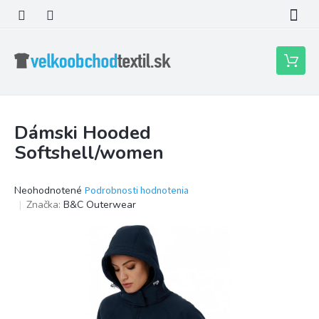
Prejsť
na
obsah
Nákupn
košík
Dámski Hooded
Softshell/women
Priemerné
Neohodnotené
Podrobnosti hodnotenia
hodnotenie
Značka:
B&C Outerwear
produktu
je
0,0
z
5
hviezdičiek.