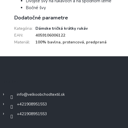
Dvojité švy na rukávoch a na spodnom leme
Bočné švy
Dodatočné parametre
Kategória
:
Dámske tričká krátky rukáv
EAN
:
4059106006122
Materiál
:
100% bavlna, prstencová, predpraná
Z
á
p
ä
Kontakt
t
i
info
@
velkoobchodtextil.sk
e
+421908951553
+421908951553