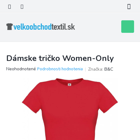
Prejsť
na
obsah
Nákupn
košík
Dámske tričko Women-Only
Priemerné
Neohodnotené
Podrobnosti hodnotenia
Značka:
B&C
hodnotenie
produktu
je
0,0
z
5
hviezdičiek.