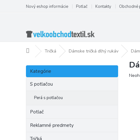
Prejsť
Nový eshop informácie
Potlač
Kontakty
Obchodné 
na
obsah
Domov
Tričká
Dámske tričká dlhý rukáv
Dáms
Dá
B
Preskočiť
o
Kategórie
kategórie
Priem
Neoh
č
hodno
n
S potlačou
produ
ý
je
p
Perá s potlačou
0,0
a
z
5
n
Potlač
hviezd
e
l
Reklamné predmety
Tričká