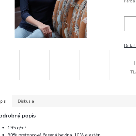
Farba
Detai
TL
pis
Diskusia
odrobný popis
195 g/m²
90% prstencová česaná bavlna, 10% elastén