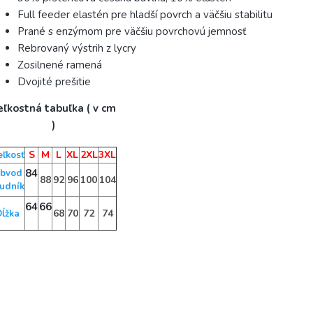
Full feeder elastén pre hladší povrch a väčšiu stabilitu
Prané s enzýmom pre väčšiu povrchovú jemnosť
Rebrovaný výstrih z lycry
Zosilnené ramená
Dvojité prešitie
eľkostná tabuľka ( v cm
)
S
M
L
XL
2XL
3XL
eľkosť
84
bvod
88
92
96
100
104
udník
64
66
68
70
72
74
ĺžka