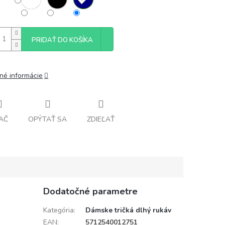
PRIDAŤ DO KOŠÍKA
lné informácie
AČ
OPÝTAŤ SA
ZDIEĽAŤ
Dodatočné parametre
Kategória
:
Dámske tričká dlhý rukáv
EAN
:
5712540012751