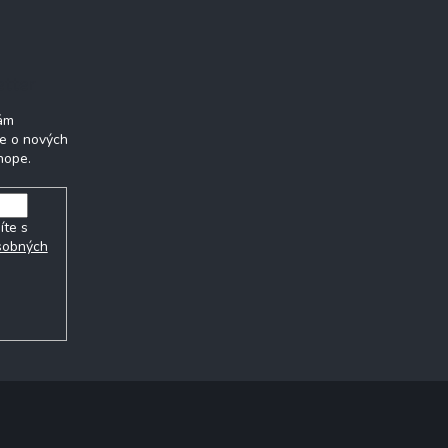
etter
Vám
ie o nových
hope.
íte s
sobných