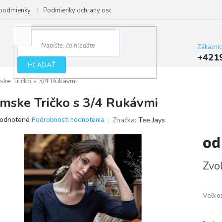
podmienky
Podmienky ochrany osobných údajov
Zákazní
+421
HĽADAŤ
ke Tričko s 3/4 Rukávmi
mske Tričko s 3/4 Rukávmi
erné
odnotené
Podrobnosti hodnotenia
Značka:
Tee Jays
tenie
o
ktu
Jedno
Zvoľ
cena:
ičiek.
Veľko