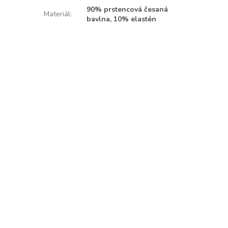
90% prstencová česaná
Materiál
:
bavlna, 10% elastén