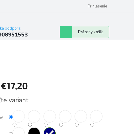
Prihlásenie
cka podpora:
Nákupný
Prázdny košík
908951553
košík
d
€17,20
tková
te variant
sť