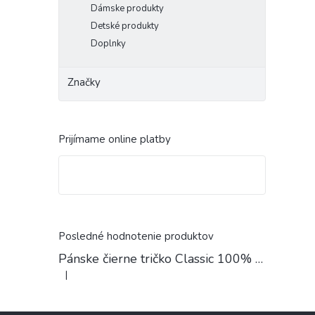
Dámske produkty
Detské produkty
Doplnky
Značky
Prijímame online platby
Posledné hodnotenie produktov
Pánske čierne tričko Classic 100% Bavlna
|
Hodnotenie produktu je 4 z 5 hviezdičiek.