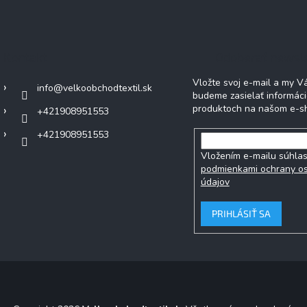
Kontakt
Odoberať newsl
Vložte svoj e-mail a my 
info
@
velkoobchodtextil.sk
budeme zasielať informác
produktoch na našom e-s
+421908951553
+421908951553
Vložením e-mailu súhlas
podmienkami ochrany o
údajov
PRIHLÁSIŤ SA