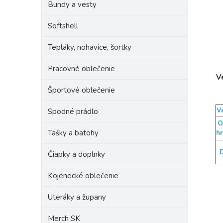
Bundy a vesty
Softshell
Tepláky, nohavice, šortky
Pracovné oblečenie
V
Športové oblečenie
V
Spodné prádlo
O
Tašky a batohy
hr
D
Čiapky a doplnky
Kojenecké oblečenie
Uteráky a župany
Merch SK