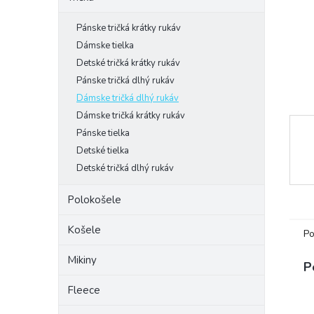
Pánske tričká krátky rukáv
Dámske tielka
Detské tričká krátky rukáv
Pánske tričká dlhý rukáv
Dámske tričká dlhý rukáv
Dámske tričká krátky rukáv
Pánske tielka
Detské tielka
Detské tričká dlhý rukáv
Polokošele
Košele
Po
Mikiny
P
Fleece