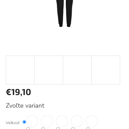
€19,10
Jednotková
Zvoľte variant
cena:
Veľkosť