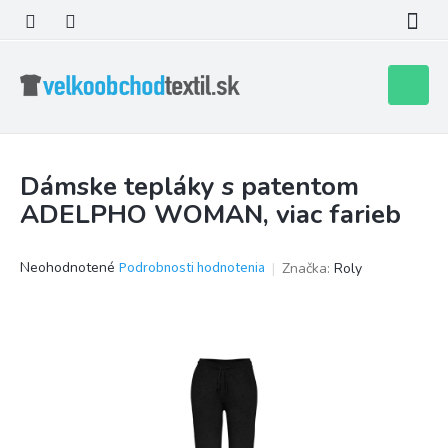
Prejsť
na
obsah
Nákupn
košík
Dámske tepláky s patentom
ADELPHO WOMAN, viac farieb
Priemerné
Neohodnotené
Podrobnosti hodnotenia
Značka:
Roly
hodnotenie
produktu
je
0,0
z
5
hviezdičiek.