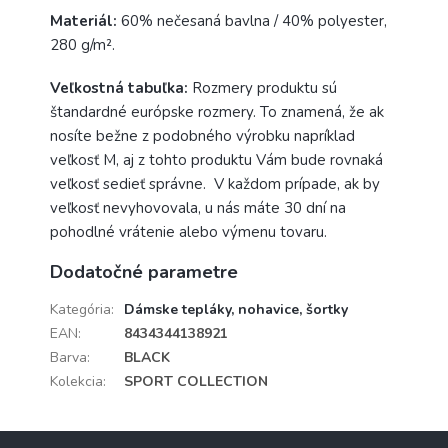
Materiál:
60% nečesaná bavlna / 40% polyester,
280 g/m².
Veľkostná tabuľka:
Rozmery produktu sú
štandardné európske rozmery. To znamená, že ak
nosíte bežne z podobného výrobku napríklad
veľkosť M, aj z tohto produktu Vám bude rovnaká
veľkosť sedieť správne. V každom prípade, ak by
veľkosť nevyhovovala, u nás máte 30 dní na
pohodlné vrátenie alebo výmenu tovaru.
Dodatočné parametre
Kategória
:
Dámske tepláky, nohavice, šortky
EAN
:
8434344138921
Barva
:
BLACK
Kolekcia
:
SPORT COLLECTION
Z