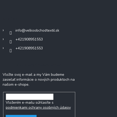
á
p
ä
Kontakt
t
i
info
@
velkoobchodtextil.sk
e
+421908951553
+421908951553
Odoberať newsletter
Vložte svoj e-mail a my Vám budeme
zasielať informácie o nových produktoch na
našom e-shope.
Vložením e-mailu súhlasíte s
podmienkami ochrany osobných údajov