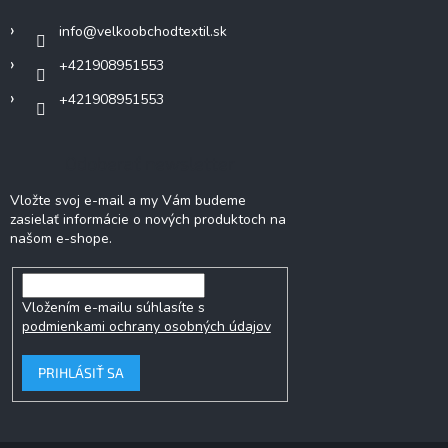
i
info
@
velkoobchodtextil.sk
e
+421908951553
+421908951553
Odoberať newsletter
Vložte svoj e-mail a my Vám budeme
zasielať informácie o nových produktoch na
našom e-shope.
Vložením e-mailu súhlasíte s
podmienkami ochrany osobných údajov
PRIHLÁSIŤ SA