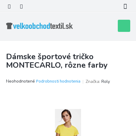
Prejsť
na
obsah
Nákupn
košík
Dámske športové tričko
MONTECARLO, rôzne farby
Priemerné
Neohodnotené
Podrobnosti hodnotenia
Značka:
Roly
hodnotenie
produktu
je
0,0
z
5
hviezdičiek.