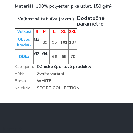
Materiál:
100% polyester, piké úplet, 150 g/m².
Dodatočné
Veľkostná tabuľka ( v cm )
parametre
S
M
L
XL
2XL
Veľkosť
83
Obvod
89
95
101
107
hrudník
62
64
66
68
70
Dĺžka
Kategória
:
Dámske športové produkty
EAN
:
Zvoľte variant
Barva
:
WHITE
Kolekcia
:
SPORT COLLECTION
Z
á
p
ä
Kontakt
t