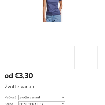
od
€3,30
Jednotková
Zvoľte variant
cena:
Veľkosť
Farba