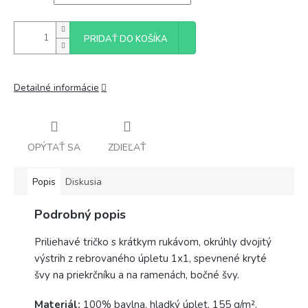
PRIDAŤ DO KOŠÍKA
Detailné informácie
OPÝTAŤ SA
ZDIEĽAŤ
Popis
Diskusia
Podrobný popis
Priliehavé tričko s krátkym rukávom, okrúhly dvojitý
výstrih z rebrovaného úpletu 1x1, spevnené kryté
švy na priekrčníku a na ramenách, bočné švy.
Materiál:
100% bavlna, hladký úplet, 155 g/m².