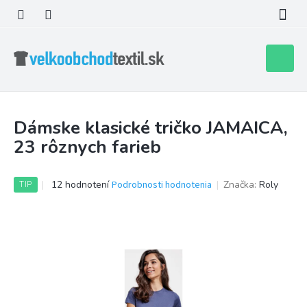
Prejsť
na
obsah
Nákupn
košík
Dámske klasické tričko JAMAICA,
23 rôznych farieb
Priemerné
12 hodnotení
Podrobnosti hodnotenia
Značka:
Roly
TIP
hodnotenie
produktu
je
3,6
z
5
hviezdičiek.