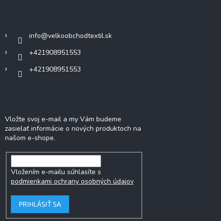
ä
Kontakt
t
i
info
@
velkoobchodtextil.sk
e
+421908951553
+421908951553
Odoberať newsletter
Vložte svoj e-mail a my Vám budeme
zasielať informácie o nových produktoch na
našom e-shope.
Vložením e-mailu súhlasíte s
podmienkami ochrany osobných údajov
PRIHLÁSIŤ SA