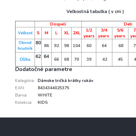
Veľkostná tabuľka ( v cm )
Dospelí
Deti
1/2
3/4
5/6
7
S
M
L
XL
2XL
Veľkosť
years
years
years
ye
80
Obvod
86
92
98
104
60
64
68
7
hrudník
62
64
66
68
70
39
42
45
4
Dĺžka
Dodatočné parametre
Kategória
:
Dámske tričká krátky rukáv
EAN
:
8434344025375
Barva
:
WHITE
Kolekcia
:
KIDS
Z
á
p