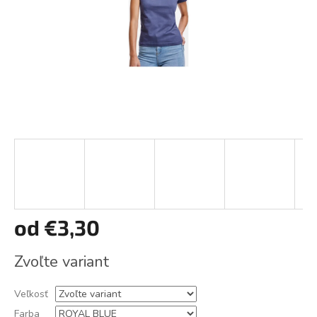
od
€3,30
Jednotková
Zvoľte variant
cena:
Veľkosť
Farba