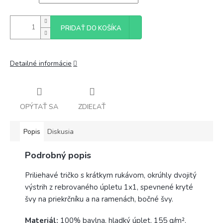
PRIDAŤ DO KOŠÍKA
Detailné informácie
OPÝTAŤ SA
ZDIEĽAŤ
Popis
Diskusia
Podrobný popis
Priliehavé tričko s krátkym rukávom, okrúhly dvojitý
výstrih z rebrovaného úpletu 1x1, spevnené kryté
švy na priekrčníku a na ramenách, bočné švy.
Materiál:
100% bavlna, hladký úplet, 155 g/m².