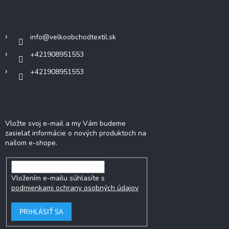
ä
Kontakt
t
i
info
@
velkoobchodtextil.sk
e
+421908951553
+421908951553
Odoberať newsletter
Vložte svoj e-mail a my Vám budeme
zasielať informácie o nových produktoch na
našom e-shope.
Vložením e-mailu súhlasíte s
podmienkami ochrany osobných údajov
PRIHLÁSIŤ SA