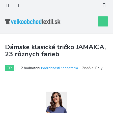
Prejsť
na
obsah
Nákupn
košík
Dámske klasické tričko JAMAICA,
23 rôznych farieb
Priemerné
12 hodnotení
Podrobnosti hodnotenia
Značka:
Roly
TIP
hodnotenie
produktu
je
3,6
z
5
hviezdičiek.