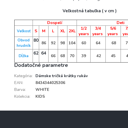
Veľkostná tabuľka ( v cm )
Dospelí
Deti
1/2
3/4
5/6
7
S
M
L
XL
2XL
Veľkosť
years
years
years
ye
80
Obvod
86
92
98
104
60
64
68
7
hrudník
62
64
66
68
70
39
42
45
4
Dĺžka
Dodatočné parametre
Kategória
:
Dámske tričká krátky rukáv
EAN
:
8434344025306
Barva
:
WHITE
Kolekcia
:
KIDS
Z
á
p