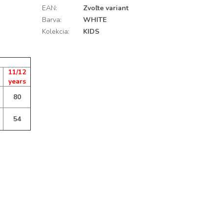
EAN
:
Zvoľte variant
Barva
:
WHITE
Kolekcia
:
KIDS
11/12
years
80
54