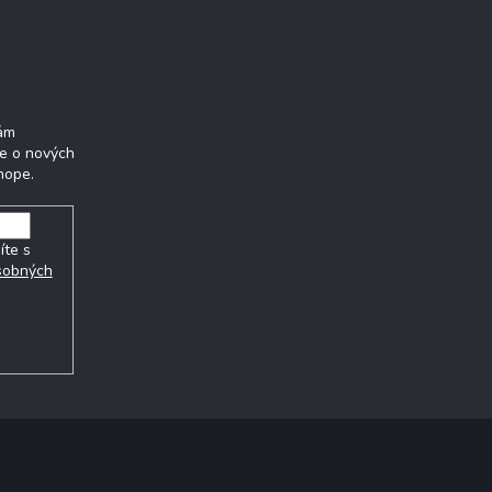
etter
Vám
ie o nových
hope.
íte s
sobných