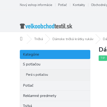
Prejsť
Nový eshop informácie
Potlač
Kontakty
Obchodné 
na
obsah
Domov
Tričká
Dámske tričká krátky rukáv
Dá
Dá
B
Preskočiť
o
Kategórie
kategórie
č
TIP
n
S potlačou
ý
p
Perá s potlačou
a
n
Potlač
e
l
Reklamné predmety
Tričká