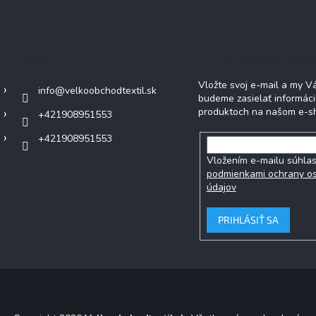
Kontakt
Odoberať newsl
Vložte svoj e-mail a my 
info
@
velkoobchodtextil.sk
budeme zasielať informác
produktoch na našom e-s
+421908951553
+421908951553
Vložením e-mailu súhlas
podmienkami ochrany o
údajov
PRIHLÁSIŤ SA