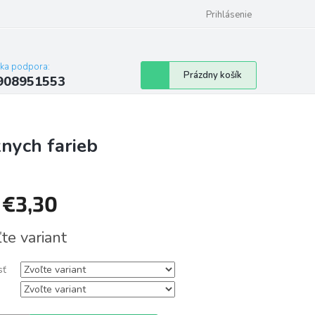
Prihlásenie
cka podpora:
Nákupný
Prázdny košík
908951553
košík
nych farieb
d
€3,30
tková
te variant
sť