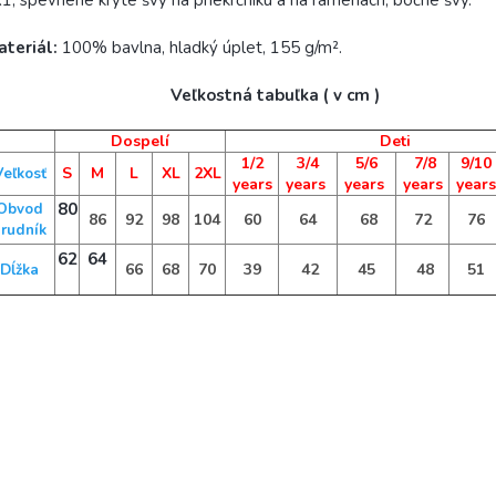
1, spevnené kryté švy na priekrčníku a na ramenách, bočné švy.
ateriál:
100% bavlna, hladký úplet, 155 g/m².
Veľkostná tabuľka ( v cm )
Dospelí
Deti
1/2
3/4
5/6
7/8
9/10
S
M
L
XL
2XL
Veľkosť
years
years
years
years
years
80
Obvod
86
92
98
104
60
64
68
72
76
rudník
62
64
66
68
70
39
42
45
48
51
Dĺžka