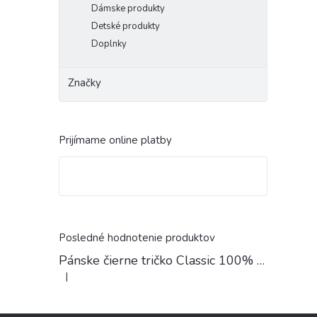
Dámske produkty
Detské produkty
Doplnky
Značky
Prijímame online platby
Posledné hodnotenie produktov
Pánske čierne tričko Classic 100% Bavlna
|
Hodnotenie produktu je 4 z 5 hviezdičiek.