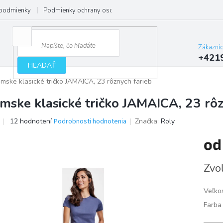
podmienky
Podmienky ochrany osobných údajov
Zákazní
+421
HĽADAŤ
mske klasické tričko JAMAICA, 23 rôznych farieb
mske klasické tričko JAMAICA, 23 rôz
Priemerné
12 hodnotení
Podrobnosti hodnotenia
Značka:
Roly
hodnotenie
produktu
o
je
3,6
Jedno
Zvoľ
z
cena:
5
hviezdičiek.
Veľko
Farba