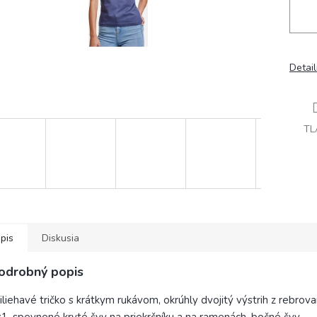
Detai
TL
pis
Diskusia
odrobný popis
iliehavé tričko s krátkym rukávom, okrúhly dvojitý výstrih z rebro