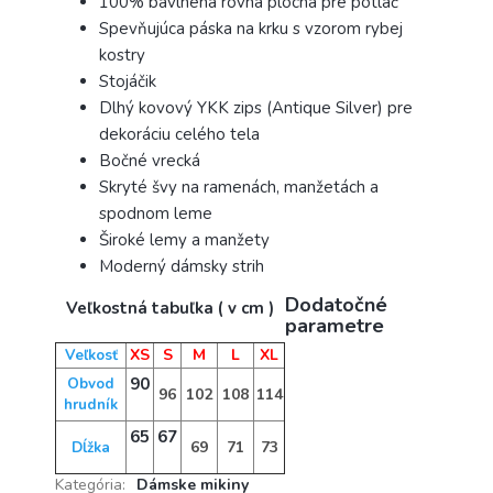
100% bavlnená rovná plocha pre potlač
Spevňujúca páska na krku s vzorom rybej
kostry
Stojáčik
Dlhý kovový YKK zips (Antique Silver) pre
dekoráciu celého tela
Bočné vrecká
Skryté švy na ramenách, manžetách a
spodnom leme
Široké lemy a manžety
Moderný dámsky strih
Dodatočné
Veľkostná tabuľka ( v cm )
parametre
XS
S
M
L
XL
Veľkosť
90
Obvod
96
102
108
114
hrudník
65
67
69
71
73
Dĺžka
Kategória
:
Dámske mikiny