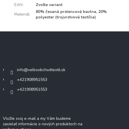
EAN
:
Zvoľte variant
80% česaná prstencová bavlna, 20%
Materiál
:
polyester (trojvrstvová textília)
Z
á
p
ä
Kontakt
t
i
info
@
velkoobchodtextil.sk
e
+421908951553
+421908951553
Odoberať newsletter
Vložte svoj e-mail a my Vám budeme
zasielať informácie o nových produktoch na