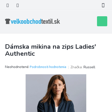
Prejsť
na
obsah
Nákupn
košík
Dámska mikina na zips Ladies'
Authentic
Priemerné
Neohodnotené
Podrobnosti hodnotenia
Značka:
Russell
hodnotenie
produktu
je
0,0
z
5
hviezdičiek.