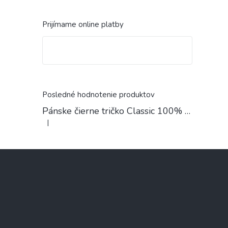
Prijímame online platby
Posledné hodnotenie produktov
Pánske čierne tričko Classic 100% Bavlna
|
Hodnotenie produktu je 4 z 5 hviezdičiek.
Z
á
p
ä
t
i
e