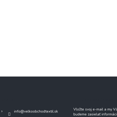
Kontakt
Odoberať newsl
Vložte svoj e-mail a my 
info
@
velkoobchodtextil.sk
budeme zasielať informác