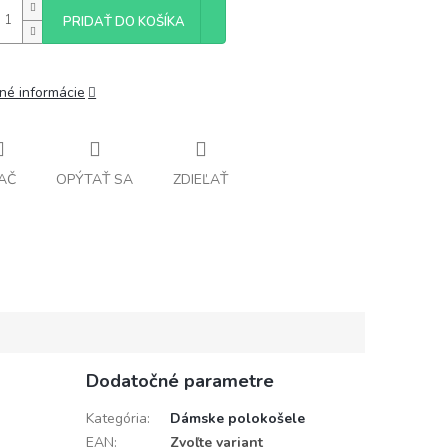
PRIDAŤ DO KOŠÍKA
lné informácie
AČ
OPÝTAŤ SA
ZDIEĽAŤ
Dodatočné parametre
Kategória
:
Dámske polokošele
EAN
:
Zvoľte variant