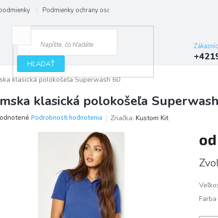
podmienky
Podmienky ochrany osobných údajov
Zákazní
+421
HĽADAŤ
ka klasická polokošeľa Superwash 60
mska klasická polokošeľa Superwas
erné
odnotené
Podrobnosti hodnotenia
Značka:
Kustom Kit
tenie
o
ktu
Jedno
Zvoľ
cena:
ičiek.
Veľko
Farba