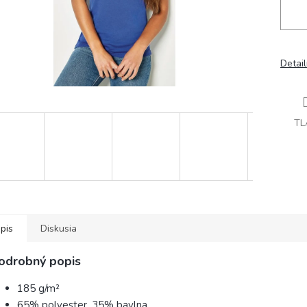
Detai
TL
pis
Diskusia
odrobný popis
185 g/m²
65% polyester, 35% bavlna