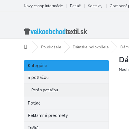
Prejsť
Nový eshop informácie
Potlač
Kontakty
Obchodné 
na
obsah
Domov
Polokošele
Dámske polokošele
Dáms
Dá
B
Preskočiť
o
Kategórie
kategórie
Priem
Neoh
č
hodno
n
S potlačou
produ
ý
je
p
Perá s potlačou
0,0
a
z
5
n
Potlač
hviezd
e
l
Reklamné predmety
Tričká