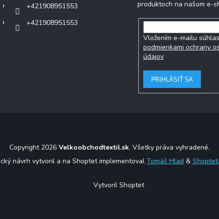
produktoch na našom e-s
+421908951553
+421908951553
Vložením e-mailu súhlas
podmienkami ochrany o
údajov
PRIHLÁSIŤ SA
Copyright 2026
Velkoobchodtextil.sk
. Všetky práva vyhradené.
ický návrh vytvoril a na Shoptet implementoval
Tomáš Hlad
&
Shoptet
Vytvoril Shoptet