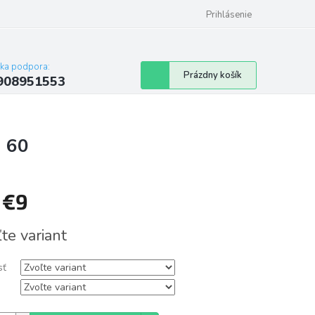
Prihlásenie
cka podpora:
Nákupný
Prázdny košík
908951553
košík
h 60
d
€9
tková
te variant
sť