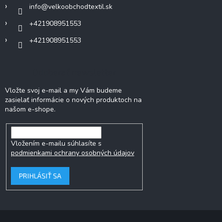
info
@
velkoobchodtextil.sk
e
+421908951553
+421908951553
Odoberať newsletter
Vložte svoj e-mail a my Vám budeme
zasielať informácie o nových produktoch na
našom e-shope.
Vložením e-mailu súhlasíte s
podmienkami ochrany osobných údajov
PRIHLÁSIŤ SA