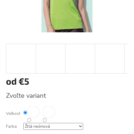
od
€5
Jednotková
Zvoľte variant
cena:
Veľkosť
Farba