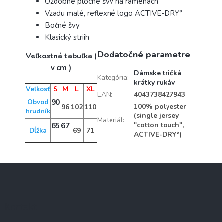
Ozdobné ploché švy na ramenách
Vzadu malé, reflexné logo ACTIVE-DRY°
Bočné švy
Klasický striih
Dodatočné parametre
Veľkostná tabuľka (
v cm )
Dámske tričká
Kategória
:
krátky rukáv
S
M
L
XL
Veľkosť
EAN
:
4043738427943
90
Obvod
100% polyester
96
102
110
hrudník
(single jersey
Materiál
:
"cotton touch",
65
67
69
71
Dĺžka
ACTIVE-DRY°)
Z
á
p
ä
Kontakt
t
i