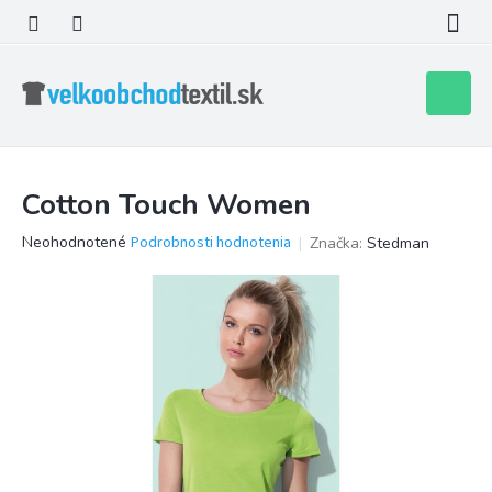
Prejsť
na
obsah
Nákupn
košík
Cotton Touch Women
Priemerné
Neohodnotené
Podrobnosti hodnotenia
Značka:
Stedman
hodnotenie
produktu
je
0,0
z
5
hviezdičiek.