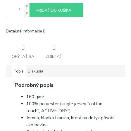
PRIDAŤ DO KOŠÍKA
Detailné informácie
OPÝTAŤ SA
ZDIEĽAŤ
Popis
Diskusia
Podrobný popis
160 g/m²
100% polyester (single jersey "cotton
touch", ACTIVE-DRY°)
Jemná, hladká tkanina, ktorá na dotyk pôsobí
ako bavlna