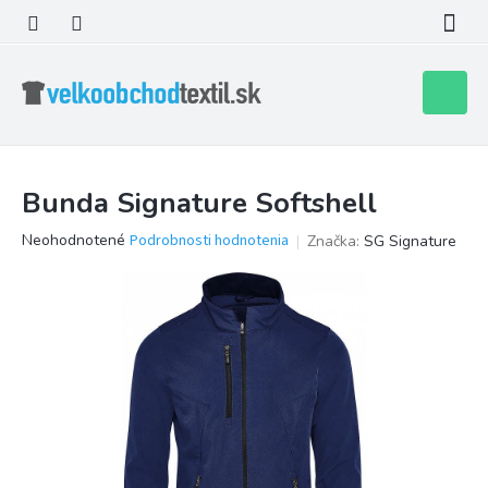
Prejsť
na
obsah
Nákupn
košík
Bunda Signature Softshell
Priemerné
Neohodnotené
Podrobnosti hodnotenia
Značka:
SG Signature
hodnotenie
produktu
je
0,0
z
5
hviezdičiek.