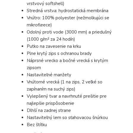
vrstvový softshell)
Stredná vrstva: hydrostatická membrána
Vnútro: 100% polyester (nežmolkujúci se
mikrofleece)
Odolný proti vode (3000 mm) a priedušný
(1000 g/m² za 24 hodín)
Putko na zavesenie na krku
Plne krytý zips s ochranou brady
Náprsné vrecko a bočné vrecká s krytým
zipsom
Nastaviteľné manžety
Vnútorné vrecká (1 na zips, 2 veľké so
zapínaním na suchý zips)
Vylepšený tvar a navrhnuté prešitie pre
najlepšie prispôsobenie
Dlhší na zadnej strane
Nastaviteľný lem so sťahovacou šnúrkou
Bez štítku