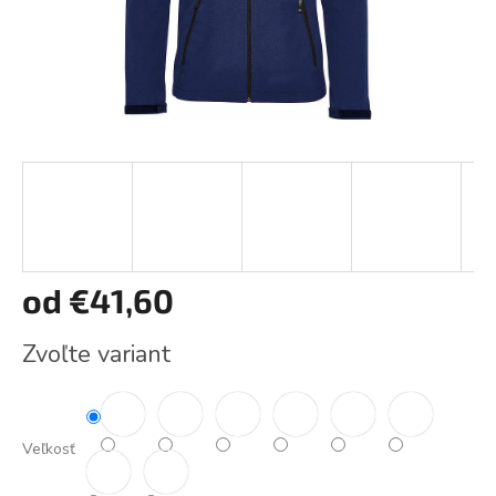
od
€41,60
Jednotková
Zvoľte variant
cena:
Veľkosť