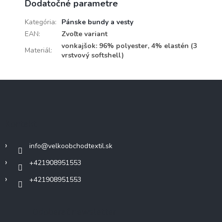
Dodatočné parametre
Kategória
:
Pánske bundy a vesty
EAN
:
Zvoľte variant
vonkajšok: 96% polyester, 4% elastén (3
Materiál
:
vrstvový softshell)
Z
á
p
ä
Kontakt
t
i
info
@
velkoobchodtextil.sk
e
+421908951553
+421908951553
Odoberať newsletter