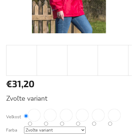
€31,20
Jednotková
Zvoľte variant
cena:
Veľkosť
Farba