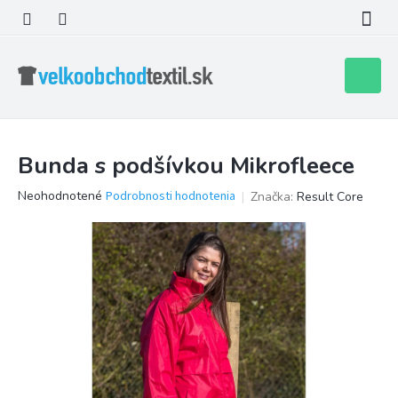
Prejsť
na
obsah
Nákupn
košík
Bunda s podšívkou Mikrofleece
Priemerné
Neohodnotené
Podrobnosti hodnotenia
Značka:
Result Core
hodnotenie
produktu
je
0,0
z
5
hviezdičiek.