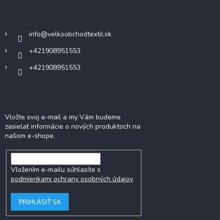
ä
Kontakt
t
i
info
@
velkoobchodtextil.sk
e
+421908951553
+421908951553
Odoberať newsletter
Vložte svoj e-mail a my Vám budeme
zasielať informácie o nových produktoch na
našom e-shope.
Vložením e-mailu súhlasíte s
podmienkami ochrany osobných údajov
PRIHLÁSIŤ SA