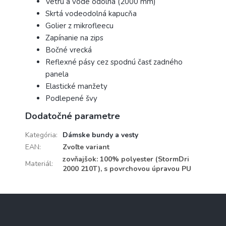
Vetru a vode odolná (2000 mm)
Skrtá vodeodolná kapucňa
Golier z mikrofleecu
Zapínanie na zips
Bočné vrecká
Reflexné pásy cez spodnú časť zadného
panela
Elastické manžety
Podlepené švy
Dodatočné parametre
Kategória
:
Dámske bundy a vesty
EAN
:
Zvoľte variant
zovňajšok: 100% polyester (StormDri
Materiál
:
2000 210T), s povrchovou úpravou PU
Z
á
p