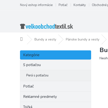
Prejsť
Nový eshop informácie
Potlač
Kontakty
Obchodné 
na
obsah
Domov
Bundy a vesty
Pánske bundy a vesty
Bu
B
Preskočiť
o
Kategórie
kategórie
Priem
Neoh
č
hodno
n
S potlačou
produ
ý
je
p
Perá s potlačou
0,0
a
z
5
n
Potlač
hviezd
e
l
Reklamné predmety
Tričká