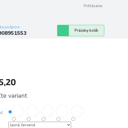
Prihlásenie
cka podpora:
Nákupný
Prázdny košík
908951553
košík
5,20
tková
te variant
sť