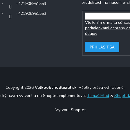
produktoch na našom e-s
+421908951553
+421908951553
Vložením e-mailu súhlas
podmienkami ochrany o
údajov
PRIHLÁSIŤ SA
Copyright 2026
Velkoobchodtextil.sk
. Všetky práva vyhradené.
ický návrh vytvoril a na Shoptet implementoval
Tomáš Hlad
&
Shoptet
Vytvoril Shoptet