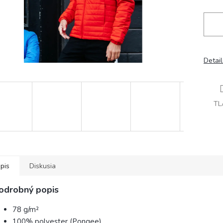
Detai
TL
pis
Diskusia
odrobný popis
78 g/m²
100% polyester (Pongee)