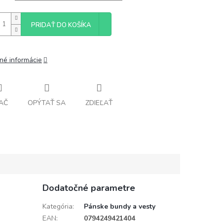
PRIDAŤ DO KOŠÍKA
lné informácie
AČ
OPÝTAŤ SA
ZDIEĽAŤ
Dodatočné parametre
Kategória
:
Pánske bundy a vesty
EAN
:
0794249421404