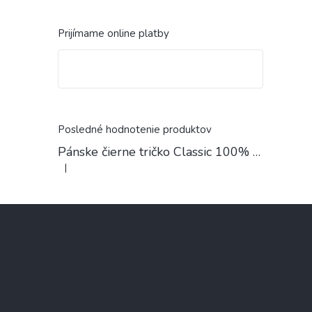
Prijímame online platby
Posledné hodnotenie produktov
Pánske čierne tričko Classic 100% Bavlna
|
Hodnotenie produktu je 4 z 5 hviezdičiek.
Z
á
p
ä
t
i
e