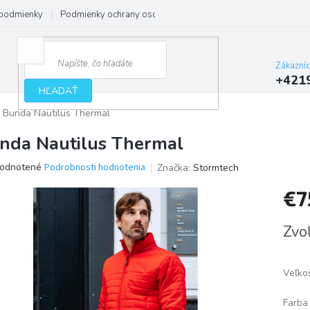
podmienky
Podmienky ochrany osobných údajov
Zákazní
+421
HĽADAŤ
Bunda Nautilus Thermal
nda Nautilus Thermal
erné
odnotené
Podrobnosti hodnotenia
Značka:
Stormtech
tenie
€7
ktu
Jedno
Zvoľ
cena:
ičiek.
Veľko
Farba