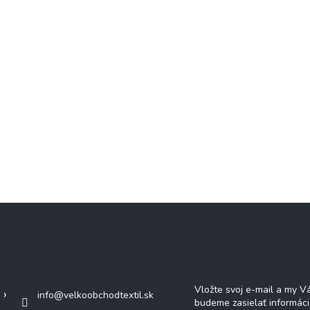
Kontakt
Odoberať newsl
Vložte svoj e-mail a my 
info
@
velkoobchodtextil.sk
budeme zasielať informác