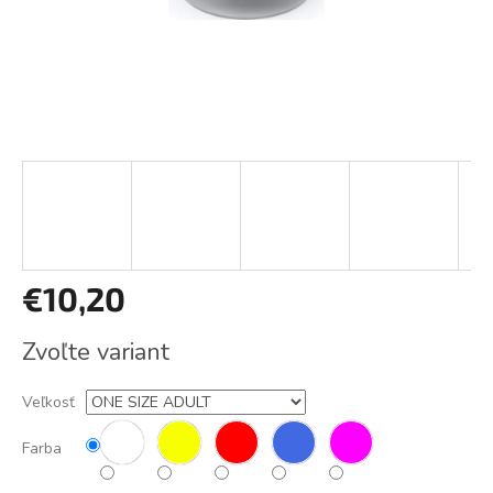
€10,20
Jednotková
Zvoľte variant
cena:
Veľkosť
Farba