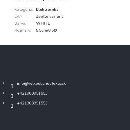
Kategória
:
Elektronika
EAN
:
Zvoľte variant
Barva
:
WHITE
Rozmery
:
5,5cm/8,5Ø
Z
á
p
ä
Kontakt
t
i
info
@
velkoobchodtextil.sk
e
+421908951553
+421908951553
Odoberať newsletter