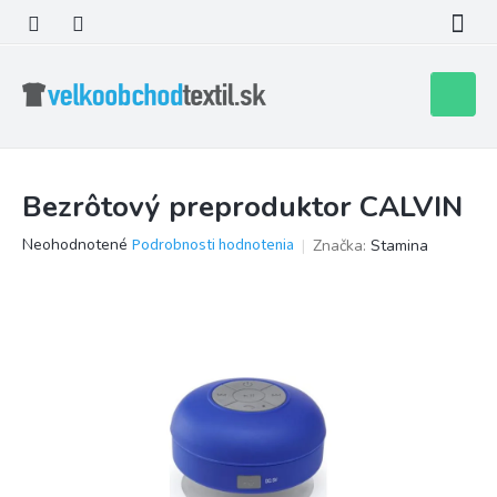
Prejsť
na
obsah
Nákupn
košík
Bezrôtový preproduktor CALVIN
Priemerné
Neohodnotené
Podrobnosti hodnotenia
Značka:
Stamina
hodnotenie
produktu
je
0,0
z
5
hviezdičiek.