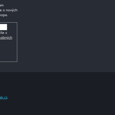
Vám
ie o nových
hope.
íte s
sobných
ak.cz
.