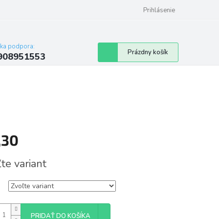
Prihlásenie
cka podpora:
Nákupný
Prázdny košík
908951553
košík
,30
tková
te variant
PRIDAŤ DO KOŠÍKA