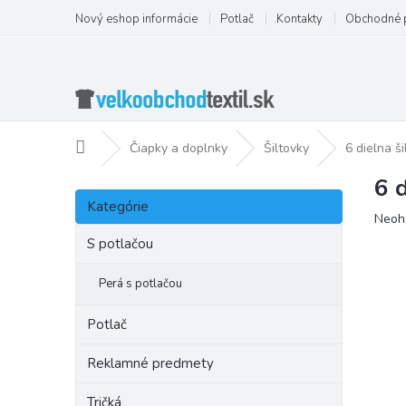
Prejsť
Nový eshop informácie
Potlač
Kontakty
Obchodné 
na
obsah
Domov
Čiapky a doplnky
Šiltovky
6 dielna š
6 
B
Preskočiť
o
Kategórie
kategórie
Priem
Neoh
č
hodno
n
S potlačou
produ
ý
je
p
Perá s potlačou
0,0
a
z
5
n
Potlač
hviezd
e
l
Reklamné predmety
Tričká