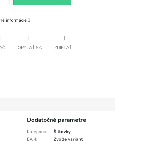
lné informácie
AČ
OPÝTAŤ SA
ZDIEĽAŤ
Dodatočné parametre
Kategória
:
Šiltovky
EAN
:
Zvoľte variant