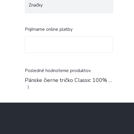
Značky
Prijímame online platby
Posledné hodnotenie produktov
Pánske čierne tričko Classic 100% Bavlna
|
Hodnotenie produktu je 4 z 5 hviezdičiek.
Z
á
p
ä
t