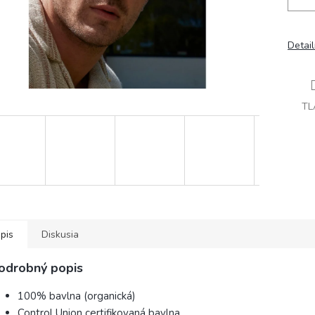
Detai
TL
pis
Diskusia
odrobný popis
100% bavlna (organická)
Control Union certifikovaná bavlna