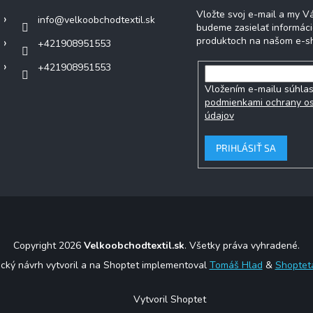
Vložte svoj e-mail a my 
info
@
velkoobchodtextil.sk
budeme zasielať informác
produktoch na našom e-s
+421908951553
+421908951553
Vložením e-mailu súhlas
podmienkami ochrany o
údajov
PRIHLÁSIŤ SA
Copyright 2026
Velkoobchodtextil.sk
. Všetky práva vyhradené.
ický návrh vytvoril a na Shoptet implementoval
Tomáš Hlad
&
Shoptet
Vytvoril Shoptet