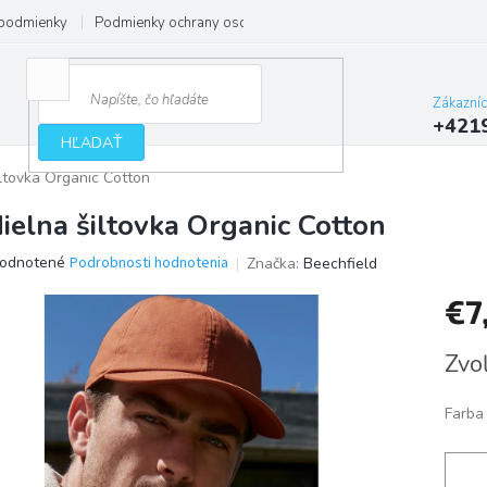
podmienky
Podmienky ochrany osobných údajov
Zákazní
+421
HĽADAŤ
iltovka Organic Cotton
dielna šiltovka Organic Cotton
erné
odnotené
Podrobnosti hodnotenia
Značka:
Beechfield
tenie
€7
ktu
Jedno
Zvoľ
cena:
ičiek.
Farba